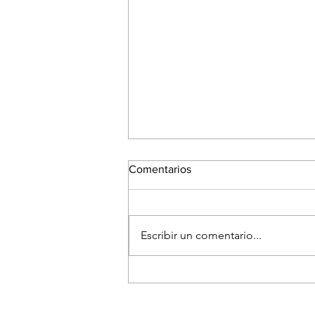
Comentarios
Escribir un comentario...
El Festival Fotográfico de
Medellín reunirá a referentes
internacionales para hablar