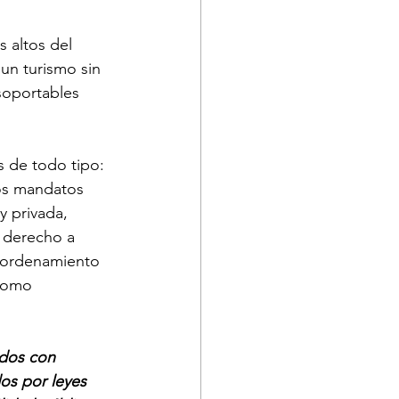
 altos del 
un turismo sin 
soportables 
s de todo tipo: 
ros mandatos 
y privada, 
l derecho a 
e ordenamiento 
 como 
idos con 
os por leyes 