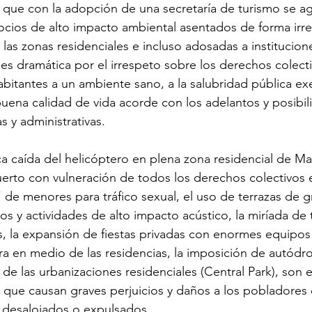
que con la adopción de una secretaría de turismo se ag
ocios de alto impacto ambiental asentados de forma irre
las zonas residenciales e incluso adosadas a institucion
 es dramática por el irrespeto sobre los derechos colecti
habitantes a un ambiente sano, a la salubridad pública ex
buena calidad de vida acorde con los adelantos y posibil
s y administrativas.
ica caída del helicóptero en plena zona residencial de 
uerto con vulneración de todos los derechos colectivos 
de menores para tráfico sexual, el uso de terrazas de gr
os y actividades de alto impacto acústico, la miríada de
s, la expansión de fiestas privadas con enormes equipos
ra en medio de las residencias, la imposición de autód
 de las urbanizaciones residenciales (Central Park), son
es que causan graves perjuicios y daños a los pobladores
desalojados o expulsados.