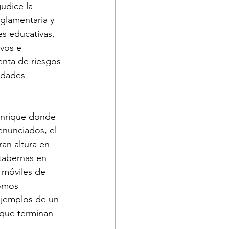
udice la 
glamentaria y 
es educativas, 
vos e 
enta de riesgos 
idades 
Manrique donde 
enunciados, el 
an altura en 
 tabernas en 
 móviles de 
romos 
 ejemplos de un 
 que terminan 