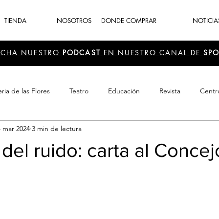
TIENDA
NOSOTROS
DONDE COMPRAR
NOTICIA
UCHA NUESTRO
PODCAST
EN NUESTRO CANAL DE
SPO
ria de las Flores
Teatro
Educación
Revista
Centr
4 mar 2024
3 min de lectura
 Cultura
Recreación
Navidad
periodismo
Feria d
el ruido: carta al Concej