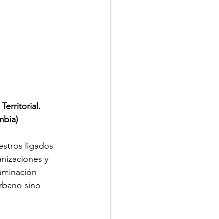
rritorial.
mbia)
stros ligados 
anizaciones y 
aminación 
urbano sino 