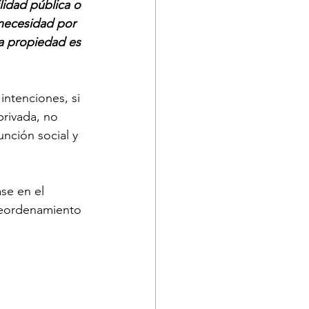
lidad pública o 
 necesidad por 
La propiedad es 
intenciones, si 
privada, no 
nción social y 
se en el 
 reordenamiento 