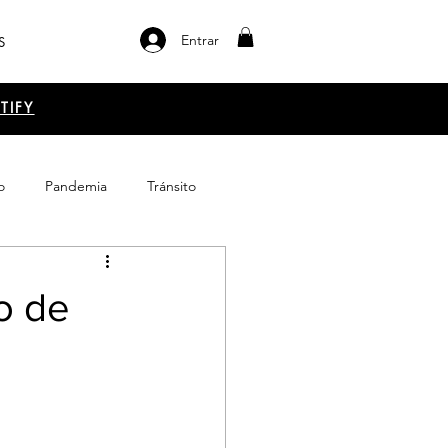
Entrar
S
TIFY
o
Pandemia
Tránsito
el libro
Emprendimiento
o de