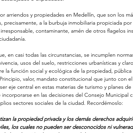
or arriendos y propiedades en Medellín, que son los más
, precisamente, a la burbuja inmobiliaria propiciada por 
irresponsable, contaminante, amén de otros flagelos in
ciudadanía. 
e, en casi todas las circunstancias, se incumplen norma
ivencia, usos del suelo, restricciones urbanísticas y cla
e la función social y ecológica de la propiedad, pública 
rincipio, valor, mandato constitucional que junto con e
ser eje central en estas materias de turismo y planes d
be incorporarse en las decisiones del Consejo Municipal
lios sectores sociales de la ciudad. Recordémoslo: 
ntizan la propiedad privada y los demás derechos adquir
iviles, los cuales no pueden ser desconocidos ni vulnerad