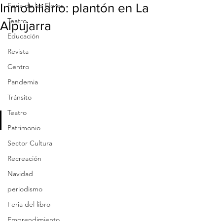
Inmobiliario: plantón en La
Feria de las Flores
Teatro
Alpujarra
Educación
Revista
Centro
Pandemia
Tránsito
Teatro
Patrimonio
Sector Cultura
Recreación
Navidad
periodismo
Feria del libro
Emprendimiento