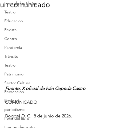
un comunicado
Feria de las Flores
Teatro
Educación
Revista
Centro
Pandemia
Tránsito
Teatro
Patrimonio
Sector Cultura
Fuente: X oficial de Iván Cepeda Castro
Recreación
Navidad
COMUNICADO
periodismo
Bogotá D. C., 8 de junio de 2026. 
Feria del libro
Emprendimiento