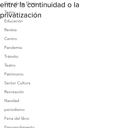
entre la continuidad o la
Feria de las Flores
Teatro
privatización
Educación
Revista
Centro
Pandemia
Tránsito
Teatro
Patrimonio
Sector Cultura
Recreación
Navidad
periodismo
Feria del libro
Emprendimiento