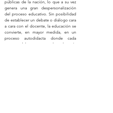
públicas de la nación, lo que a su vez 
genera una gran despersonalización 
del proceso educativo. Sin posibilidad 
de establecer un debate o diálogo cara 
a cara con el docente, la educación se 
convierte, en mayor medida, en un 
proceso autodidacta donde cada 
persona debe tomar un rol mucho más 
decisivo en su propio proceso de 
aprendizaje.
Otro factor problemático es la falta de 
recursos de infraestructura, aulas sin 
tableros, baños sin papel higiénico ni 
jabón y la ausencia de conexiones a 
internet dentro de algunas de las 
facultades. Aunque dicho sea de paso, 
en Colombia ocurre lo mismo a pesar 
de ser un sistema más cerrado y en 