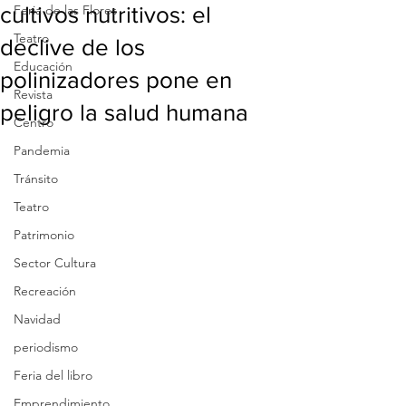
cultivos nutritivos: el
Feria de las Flores
Teatro
declive de los
Educación
polinizadores pone en
Revista
peligro la salud humana
Centro
Pandemia
Tránsito
Teatro
Patrimonio
Sector Cultura
Recreación
Navidad
periodismo
Feria del libro
Emprendimiento