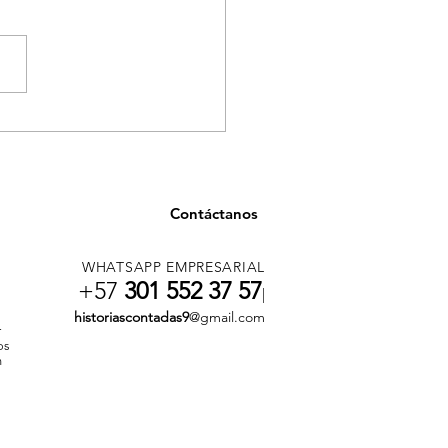
ancia en salud en
llín por casos asociados
onsumo de tusi
Contáctanos
WHATSAPP EMPRESARIAL
+57
301 552 37 57
|
historiascontadas9
@gmail.com
r
os
n