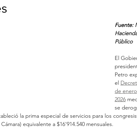
es
Fuente: 
Hacienda
Público
El Gobie
presiden
Petro exp
el 
Decret
de enero
2026
 med
se derog
ableció la prima especial de servicios para los congresi
a Cámara) equivalente a $16'914.540 mensuales.