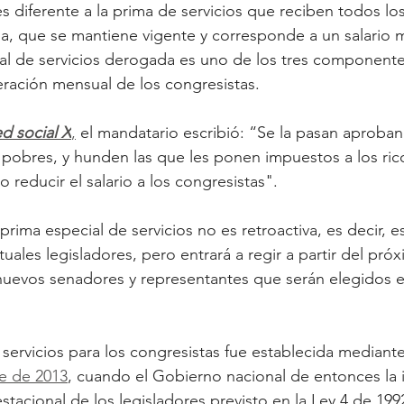
s diferente a la prima de servicios que reciben todos lo
a, que se mantiene vigente y corresponde a un salario 
ial de servicios derogada es uno de los tres component
ración mensual de los congresistas.
ed social X
,
 el mandatario escribió: “Se la pasan aproba
os pobres, y hunden las que les ponen impuestos a los ric
 reducir el salario a los congresistas".
prima especial de servicios no es retroactiva, es decir, e
uales legisladores, pero entrará a regir a partir del próx
uevos senadores y representantes que serán elegidos e
servicios para los congresistas fue establecida mediante
re de 2013
, cuando el Gobierno nacional de entonces la 
estacional de los legisladores previsto en la Ley 4 de 199