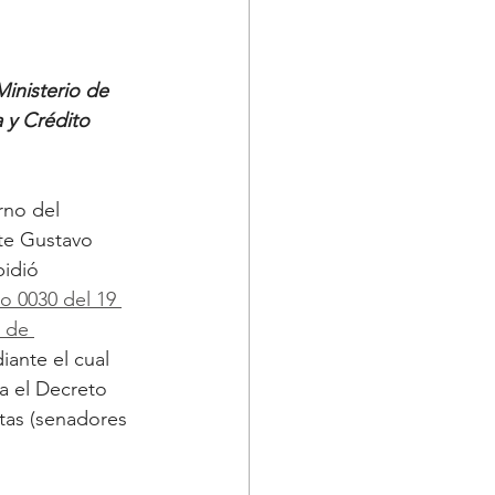
Ministerio de 
 y Crédito 
rno del 
te Gustavo 
idió 
o 0030 del 19 
 de 
iante el cual 
a el Decreto 
stas (senadores 