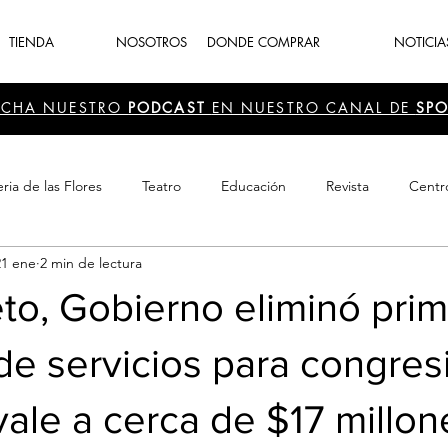
TIENDA
NOSOTROS
DONDE COMPRAR
NOTICIA
UCHA NUESTRO
PODCAST
EN NUESTRO CANAL DE
SPO
ria de las Flores
Teatro
Educación
Revista
Centr
21 ene
2 min de lectura
 Cultura
Recreación
Navidad
periodismo
Feria d
to, Gobierno eliminó pri
de servicios para congres
ale a cerca de $17 millon