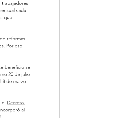
s trabajadores 
mensual cada 
es que 
ndo reformas 
os. Por eso 
se beneficio se 
imo 20 de julio 
l 8 de marzo 
 el 
Decreto 
incorporó al 
2.