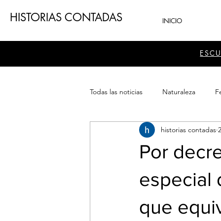
HISTORIAS CONTADAS
INICIO
ESC
Todas las noticias
Naturaleza
Fe
historias contadas
Teatro
Patrimonio
Sector
Por decre
especial 
que equiv