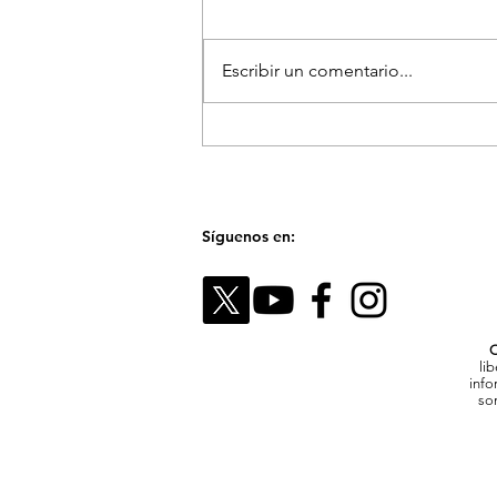
Escribir un comentario...
El Festival Fotográfico de
Medellín reunirá a referentes
internacionales para hablar
sobre la memoria y el futuro
de las imágenes
Síguenos en:
C
li
info
son