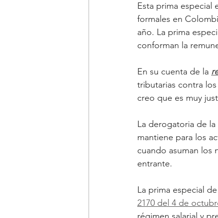
Esta prima especial e
formales en Colombi
año. La prima espec
conforman la remune
En su cuenta de la 
r
tributarias contra l
creo que es muy justo
La derogatoria de la 
mantiene para los act
cuando asuman los n
entrante.
La prima especial de 
2170 del 4 de octub
régimen salarial y pr