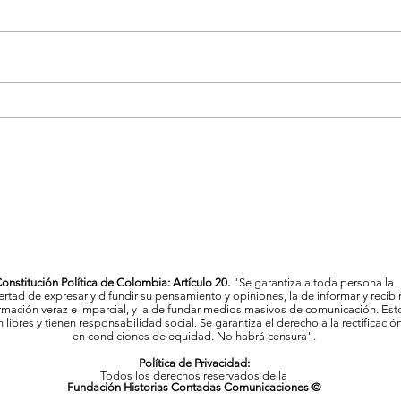
La Feria de las Flores proyecta
Vigil
a Medellín como referente
Mede
cultural y artístico del país
al c
onstitución Política de Colombia: Artículo 20.
"Se garantiza a toda persona la
bertad de expresar y difundir su pensamiento y opiniones, la de informar y recibi
rmación veraz e imparcial, y la de fundar medios masivos de comunicación. Est
 libres y tienen responsabilidad social. Se garantiza el derecho a la rectificació
en condiciones de equidad. No habrá censura".
Política de Privacidad:
Todos los derechos reservados de la
Fundación Historias Contadas Comunicaciones ©