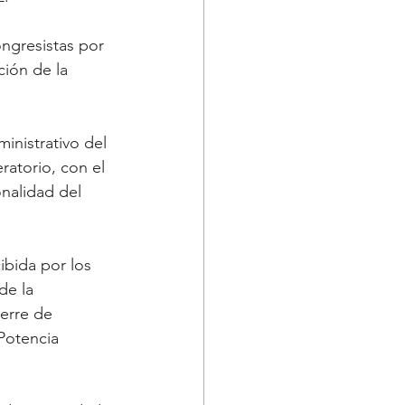
ongresistas por 
ción de la 
inistrativo del 
atorio, con el 
onalidad del 
ibida por los 
de la 
ierre de 
Potencia 