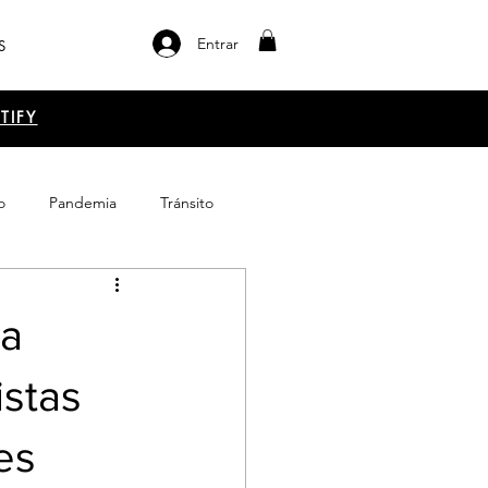
Entrar
S
TIFY
o
Pandemia
Tránsito
el libro
Emprendimiento
ma
istas
es