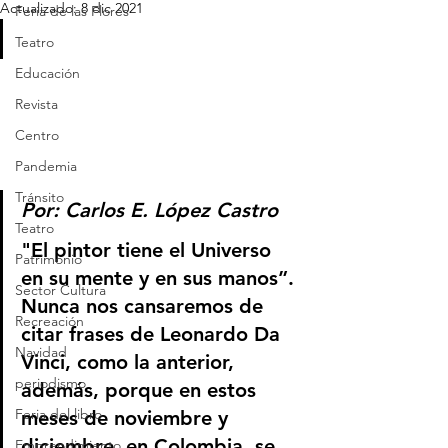
Actualizado:
8 dic 2021
Feria de las Flores
Teatro
Educación
Revista
Centro
Pandemia
Tránsito
Por: Carlos E. López Castro 
Teatro
"El pintor tiene el Universo 
Patrimonio
en su mente y en sus manos”. 
Sector Cultura
Nunca nos cansaremos de 
Recreación
citar frases de Leonardo Da 
Navidad
Vinci, como la anterior, 
periodismo
además, porque en estos 
Feria del libro
meses de noviembre y 
diciembre, en Colombia, se 
Emprendimiento