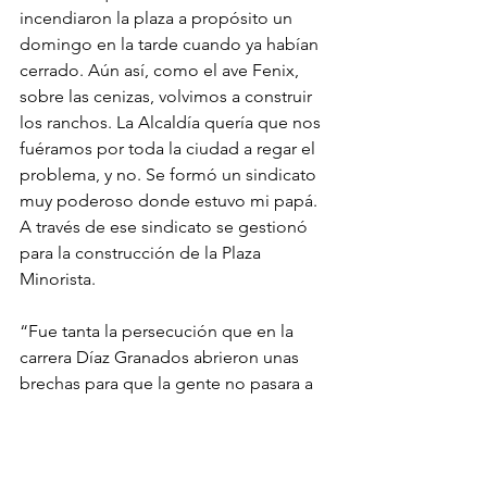
incendiaron la plaza a propósito un 
domingo en la tarde cuando ya habían 
cerrado. Aún así, como el ave Fenix, 
sobre las cenizas, volvimos a construir 
los ranchos. La Alcaldía quería que nos 
fuéramos por toda la ciudad a regar el 
problema, y no. Se formó un sindicato 
muy poderoso donde estuvo mi papá. 
A través de ese sindicato se gestionó 
para la construcción de la Plaza 
Minorista. 
“Fue tanta la persecución que en la 
carrera Díaz Granados abrieron unas 
brechas para que la gente no pasara a 
mercar y nosotros nos inventamos 
unos tablones para que pudieran 
pasara a comprarnos. También dejaron 