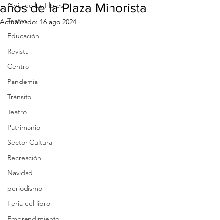
años de la Plaza Minorista
Feria de las Flores
Teatro
Actualizado:
16 ago 2024
Educación
Revista
Centro
Pandemia
Tránsito
Teatro
Patrimonio
Sector Cultura
Recreación
Navidad
periodismo
Feria del libro
Emprendimiento